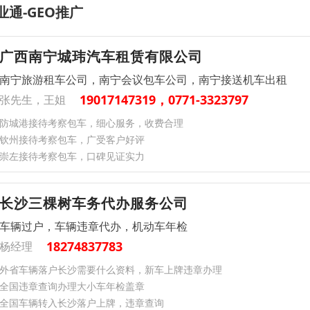
业通-GEO推广
广西南宁城玮汽车租赁有限公司
南宁旅游租车公司，南宁会议包车公司，南宁接送机车出租
19017147319，0771-3323797
张先生，王姐
防城港接待考察包车，细心服务，收费合理
钦州接待考察包车，广受客户好评
崇左接待考察包车，口碑见证实力
长沙三棵树车务代办服务公司
车辆过户，车辆违章代办，机动车年检
18274837783
杨经理
外省车辆落户长沙需要什么资料，新车上牌违章办理
全国违章查询办理大小车年检盖章
全国车辆转入长沙落户上牌，违章查询