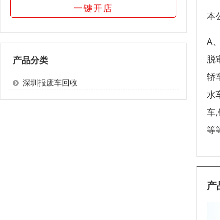
一键开店
本
A
脱
产品分类
轿
深圳报废车回收
水
车
等
产