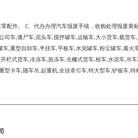
零配件。 C、代办办理汽车报废手续，收购处理报废黄标
,公司车,僵尸车,泥头车,搅拌罐车,运输车,大小货车,载货车
罐车,重型自卸车,半挂车,平板车,水泥罐车,粉尘罐车,着火车
,开栏式货车,冷冻车,急冻车,仓栅式货车,校车,水泥车,吊车
,重型卡车,随车吊,起重机,全挂牵引车,特大型车,铲板车,特
司