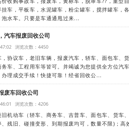
价收购事故车，报废车，黄标车，脱审车??‌‌，重型
半挂车，平板车，水泥罐车，粉尘罐车，搅拌罐车，
泡水车。只要是车通通甩过来...
，汽车报废回收公司
12:47:02 浏览次数：4450
车，协议车，老旧车辆，报废汽车，轿车、面包车、
商务车、工程用车等皆可。并竭诚为您提供全方位汽
办理成交手续！快捷可靠！经省回收公...
报废车回收公司
12:46:01 浏览次数：4206
类旧机动车（轿车、商务车、吉普车、面包车、货车
停、残旧、碰撞变形、到期报废均可，数量不限)；高