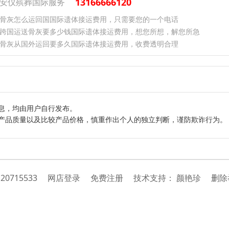
13166666120
安仪殡葬国际服务
骨灰怎么运回国国际遗体接运费用，只需要您的一个电话
跨国运送骨灰要多少钱国际遗体接运费用，想您所想，解您所急
骨灰从国外运回要多久国际遗体接运费用，收费透明合理
息，均由用户自行发布。
产品质量以及比较产品价格，慎重作出个人的独立判断，谨防欺诈行为。
：
20715533
网店登录
免费注册
技
术
支
持
：
颜艳珍
删除举报