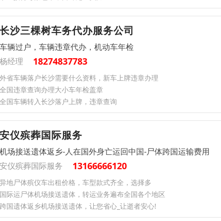
长沙三棵树车务代办服务公司
车辆过户，车辆违章代办，机动车年检
18274837783
杨经理
外省车辆落户长沙需要什么资料，新车上牌违章办理
全国违章查询办理大小车年检盖章
全国车辆转入长沙落户上牌，违章查询
安仪殡葬国际服务
机场接送遗体返乡-人在国外身亡运回中国-尸体跨国运输费用
13166666120
安仪殡葬国际服务
异地尸体殡仪车出租价格，车型款式齐全，选择多
国际运尸体机场接送遗体，转运业务遍布全国各个地区
跨国遗体返乡机场接送遗体，让您省心_让逝者安心!