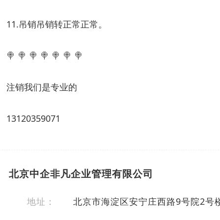
11.吊销吊销转正常正常。
🍭 🍭 🍭 🍭 🍭 🍭 🍭
注销我们是专业的
13120359071
北京中企非凡企业管理有限公司
地址：
北京市海淀区安宁庄西路9号院2号楼1