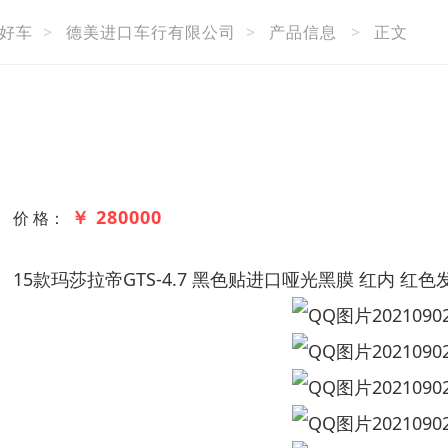
好车
>
德美进口车行有限公司
>
产品信息
>
正文
￥ 280000
价 格：
15款玛莎拉帝GTS-4.7 黑色贴进口哑光黑膜 红内 红