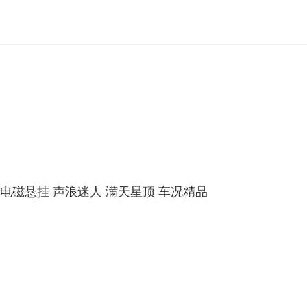
钳 电磁悬挂 声浪迷人 满天星顶 车况精品