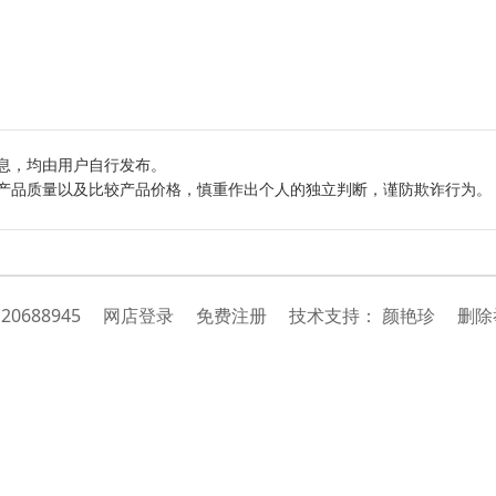
息，均由用户自行发布。
产品质量以及比较产品价格，慎重作出个人的独立判断，谨防欺诈行为。
：
20688945
网店登录
免费注册
技
术
支
持
：
颜艳珍
删除举报