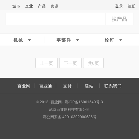
城市
企业
产品
资讯
登录
注册
搜产品
机械
零部件
栓钉
上一页
下一页
共0页
百业网
百业通
支付
建站
联系我们
© 2013 -百业网- 鄂ICP备16001549号-3
武汉百业网科技有限公司
鄂公网安备 42010302000686号