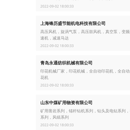
湾达纲高压鼓风机，德国nash_elm西门子气环泵
2022-09-02 18:00:33
风风机，台湾春鼎罗茨鼓风机，台湾升鸿高
上海锋历盛节能机电科技有限公司
高压风机，旋涡气泵，高压鼓风机，真空泵，变频
速机，减速马达
2022-09-02 18:00:33
青岛永通纺织机械有限公司
印花机械厂家，印花机械，全自动印花机，全自动
花机
2022-09-02 18:00:33
山东中煤矿用物资有限公司
矿用凿岩系列，锚杆钻机系列，钻头及电钻系列，
系列，风镐系列
2022-09-02 18:00:33