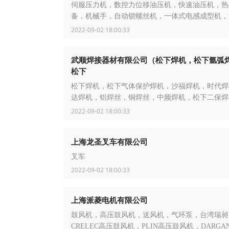
伺服压力机，数控力位移油压机，快速油压机，热
备，机械手，自动锁螺丝机，一体式电感成型机，
床，四柱油压机，油压拉伸机，冲边机
2022-09-02 18:00:33
武顺焊接器材有限公司（松下焊机，松下氩弧
松下
松下焊机，松下气体保护焊机，沙福焊机，时代焊
达焊机，铝焊丝，铜焊丝，中频焊机，松下二保焊
OTC焊机，松下电焊机，SAF焊机
2022-09-02 18:00:33
上海龙圣叉车有限公司
叉车
2022-09-02 18:00:33
上海派菱电机有限公司
鼓风机，高压鼓风机，送风机，气环泵，台湾瑞昶
CRELEC高压鼓风机，PLIN高压鼓风机，DARGA