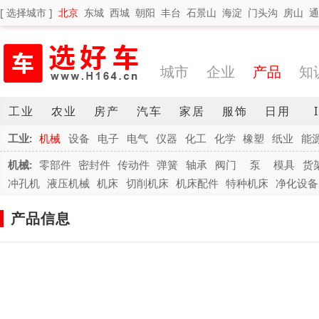
[ 选择城市 ]
北京
东城
西城
朝阳
丰台
石景山
海淀
门头沟
房山
通
城市
企业
产品
知
工业
农业
房产
汽车
家居
服饰
日用
工业:
机械
设备
电子
电气
仪器
化工
化学
橡塑
纸业
能
机械:
零部件
密封件
传动件
弹簧
轴承
阀门
泵
模具
货
冲孔机
液压机械
机床
切削机床
机床配件
特种机床
净化设备
产品信息