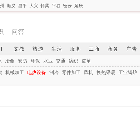
州
顺义
昌平
大兴
怀柔
平谷
密云
延庆
识
问答
IT
文教
旅游
生活
服务
工商
商务
广告
源
冶金
安防
环保
水业
交通
纺织
皮革
架
机械加工
电热设备
制冷
零件加工
风机
换热采暖
工业锅炉