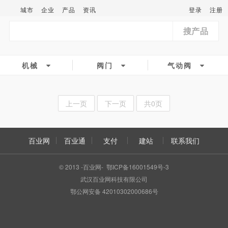
城市
企业
产品
资讯
登录
注册
搜产品
机械
阀门
气动阀
上一页
下一页
共0页
百业网
百业通
支付
建站
联系我们
© 2013 -百业网- 鄂ICP备16001549号-3
武汉百业网科技有限公司
鄂公网安备 42010302000686号