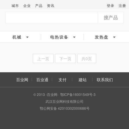
城市
企业
产品
资讯
登录
注册
搜产品
机械
电热设备
发热盘
上一页
下一页
共0页
百业网
百业通
支付
建站
联系我们
© 2013 -百业网- 鄂ICP备16001549号-3
武汉百业网科技有限公司
鄂公网安备 42010302000686号