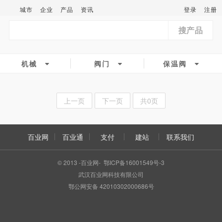
城市
企业
产品
资讯
登录
注册
搜产品
机械
阀门
保温阀
上一页
下一页
共0页
百业网
百业通
支付
建站
联系我们
© 2013 -百业网- 鄂ICP备16001549号-3
武汉百业网科技有限公司
鄂公网安备 42010302000686号