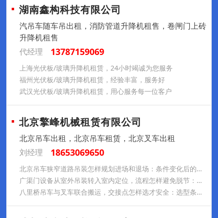
湖南鑫构科技有限公司
汽吊车随车吊出租，消防管道升降机租售，卷闸门上砖
升降机租售
13787159069
代经理
上海光伏板/玻璃升降机租赁，24小时竭诚为您服务
福州光伏板/玻璃升降机租赁，经验丰富，服务好
武汉光伏板/玻璃升降机租赁，用心服务每一位客户
北京擎峰机械租赁有限公司
北京吊车出租，北京吊车租赁，北京叉车出租
18653069650
刘经理
北京吊车狭窄道路吊装怎样规划进场和退场：条件变化后的复核方法
广渠门设备从室外吊装转入室内定位，流程怎样避免脱节：风险排查与避坑步骤
八里桥吊车与叉车联合搬运，交接点怎样选才安全：选型条件与参数边界