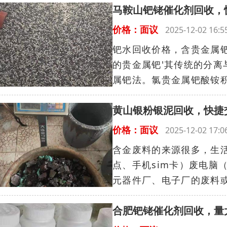
马鞍山钯铑催化剂回收，
价格：面议
2025-12-02 16
钯水回收价格，含贵金属钯废
的贵金属钯'其传统的分
属钯法。氯贵金属钯酸铵积淀法
黄山银粉银泥回收，快捷
价格：面议
2025-12-02 17
含金废料的来源很多，生
点、手机sim卡）废电脑
元器件厂、电子厂的废料或
合肥钯铑催化剂回收，量