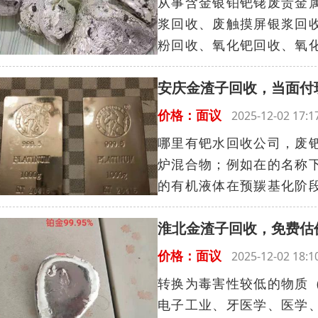
从事含金银铂钯铑废贵金
浆回收、废触摸屏银浆回
粉回收、氧化钯回收、氧化
安庆金渣子回收，当面付
价格：面议
2025-12-02 17
哪里有钯水回收公司，废
炉混合物；例如在的名称
的有机液体在预羰基化阶段
淮北金渣子回收，免费估
价格：面议
2025-12-02 18
转换为毒害性较低的物质
电子工业、牙医学、医学