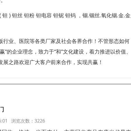
料。
) 钽丝 钽粉 钽电容 钽铌 钽钨 ，铟.铟丝.氧化铟.金.
版行业、医院等各类厂家及社会各界合作！不管形态如何
赢”的企业理念，致力于“和”文化建设，着力推进以价值
发展之路欢迎广大客户前来合作，实现共赢！
门
:46:01 浏览次数：3226