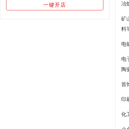
冶
一键开店
矿
料
电
电
陶
首
印
化