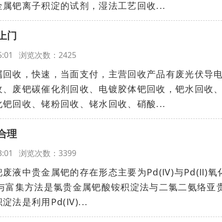
属钯离子积淀的试剂，湿法工艺回收...
上门
:45:01 浏览次数：2425
属回收，快速，当面支付，主营回收产品有废光伏导
收、废钯碳催化剂回收、电镀胶体钯回收，钯水回收
钯回收、铑粉回收、铑水回收、硝酸...
合理
:43:01 浏览次数：3399
液中贵金属钯的存在形态主要为Pd(Ⅳ)与Pd(Ⅱ)氧
离与富集方法是氯贵金属钯酸铵积淀法与二氯二氨络亚
是利用Pd(Ⅳ)...