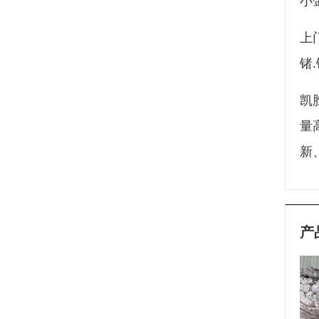
小
上
锗.
凯
量
新
产