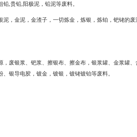
铅,贵铅,阳极泥，铅泥等废料。
银泥，金泥，金渣子，一切炼金，炼银，炼铂，钯铑的废
。
源，废银浆、钯浆、擦银布、擦金布，银浆罐、金浆罐、
粉、银导电胶，镀金，镀银，镀铑镀铂等废料。