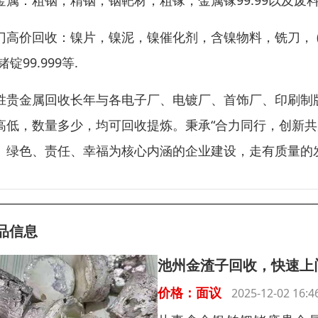
金属：粗铟，精铟，铟靶材，粗镓，金属镓99.99以及废
门高价回收：镍片，镍泥，镍催化剂，含镍物料，铣刀， ( 钽 
锗锭99.999等.
胜贵金属回收长年与各电子厂、电镀厂、首饰厂、印刷制
高低，数量多少，均可回收提炼。秉承“合力同行，创新共
、绿色、责任、幸福为核心内涵的企业建设，走有质量的
品信息
池州金渣子回收，快速上
价格：面议
2025-12-02 16