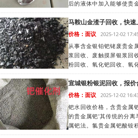
后的液体中加入能够使贵金
马鞍山金渣子回收，快速
价格：面议
2025-12-02 17
从事含金银铂钯铑废贵金
浆回收、废触摸屏银浆回
粉回收、氧化钯回收、氧化
宣城银粉银泥回收，报价
价格：面议
2025-12-02 16
钯水回收价格，含贵金属钯废
的贵金属钯'其传统的分
属钯法。氯贵金属钯酸铵积淀法