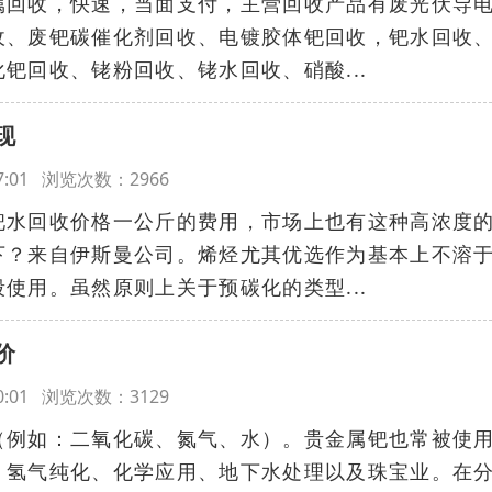
属回收，快速，当面支付，主营回收产品有废光伏导
收、废钯碳催化剂回收、电镀胶体钯回收，钯水回收
钯回收、铑粉回收、铑水回收、硝酸...
现
:17:01 浏览次数：2966
钯水回收价格一公斤的费用，市场上也有这种高浓度
下？来自伊斯曼公司。烯烃尤其优选作为基本上不溶
使用。虽然原则上关于预碳化的类型...
价
:10:01 浏览次数：3129
（例如：二氧化碳、氮气、水）。贵金属钯也常被使
、氢气纯化、化学应用、地下水处理以及珠宝业。在