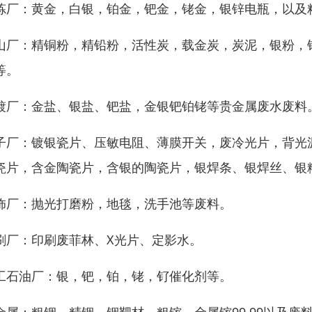
炼厂：黄金，白银，铂金，钯金，铑金，银锌电瓶，以及粗
山厂：精铜粉，精铅粉，活性炭，载金炭，炭泥，银粉，
等。
镀厂：金盐、银盐、钯盐，金银钯铂铑等贵金属废水废料
子厂：镀银瓷片、压敏电阻、薄膜开关，废冷光片，背光
瓷片，含金陶瓷片，含银的陶瓷片，银焊条、银焊丝、银
饰厂：抛光打磨粉，地毯，洗手池等废料。
刷厂：印刷废菲林、X光片、定影水。
工石油厂：银，钯，铂，铑，钌催化剂等。