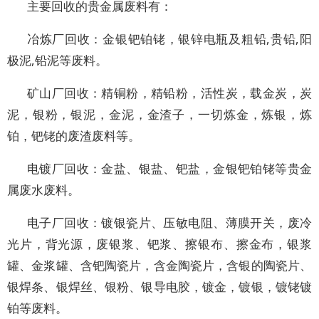
主要回收的贵金属废料有：
冶炼厂回收：金银钯铂铑，银锌电瓶及粗铅,贵铅,阳
极泥,铅泥等废料。
矿山厂回收：精铜粉，精铅粉，活性炭，载金炭，炭
泥，银粉，银泥，金泥，金渣子，一切炼金，炼银，炼
铂，钯铑的废渣废料等。
电镀厂回收：金盐、银盐、钯盐，金银钯铂铑等贵金
属废水废料。
电子厂回收：镀银瓷片、压敏电阻、薄膜开关，废冷
光片，背光源，废银浆、钯浆、擦银布、擦金布，银浆
罐、金浆罐、含钯陶瓷片，含金陶瓷片，含银的陶瓷片、
银焊条、银焊丝、银粉、银导电胶，镀金，镀银，镀铑镀
铂等废料。