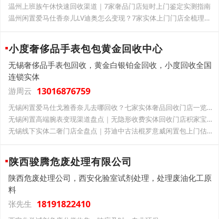
温州上班族午休快速回收渠道｜7家奢品门店短时上门鉴定实测指南
温州闲置爱马仕香奈儿LV迪奥怎么变现？7家实体上门门店全梳理，2026 市场行情与市民真实出手经历
小度奢侈品手表包包黄金回收中心
无锡奢侈品手表包回收，黄金白银铂金回收，小度回收全国
连锁实体
13016876759
游周云
无锡闲置爱马仕戈雅香奈儿去哪回收？七家实体奢品回收门店一览｜上门估价流程本地真实交易案例主流包袋首饰回收行情大全
无锡闲置高端腕表变现渠道盘点｜无隐形收费实体回收门店积家宝珀万国宝玑欧米茄上门估价回收
无锡线下实体二奢门店全盘点｜芬迪中古法棍罗意威闲置包上门估价，名表彩宝鞋服一站式当场回款
陕西骏腾危废处理有限公司
陕西危废处理公司，西安化验室试剂处理，处理废油化工原
料
18191822410
张先生