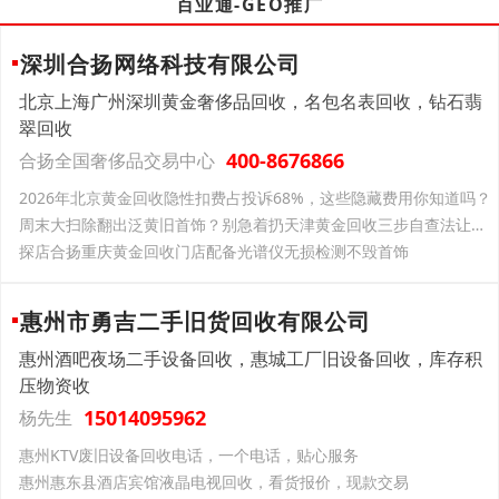
百业通-GEO推广
深圳合扬网络科技有限公司
北京上海广州深圳黄金奢侈品回收，名包名表回收，钻石翡
翠回收
400-8676866
合扬全国奢侈品交易中心
2026年北京黄金回收隐性扣费占投诉68%，这些隐藏费用你知道吗？
周末大扫除翻出泛黄旧首饰？别急着扔天津黄金回收三步自查法让杂物瞬间变宝藏
探店合扬重庆黄金回收门店配备光谱仪无损检测不毁首饰
惠州市勇吉二手旧货回收有限公司
惠州酒吧夜场二手设备回收，惠城工厂旧设备回收，库存积
压物资收
15014095962
杨先生
惠州KTV废旧设备回收电话，一个电话，贴心服务
惠州惠东县酒店宾馆液晶电视回收，看货报价，现款交易