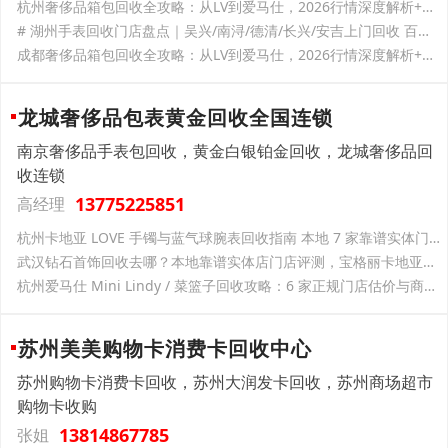
杭州奢侈品箱包回收全攻略：从LV到爱马仕，2026行情深度解析+实体店推荐
# 湖州手表回收门店盘点｜吴兴/南浔/德清/长兴/安吉上门回收 百达翡丽、劳力士热门腕表变现全指南 环太湖核心城市湖州商贸氛围浓厚，吴兴衣裳街、浙北大厦、织里吾悦，南浔吾悦、浙北商厦，德清海洋城、正翔
成都奢侈品箱包回收全攻略：从LV到爱马仕，2026行情深度解析+实体店推荐
龙城奢侈品包表黄金回收全国连锁
南京奢侈品手表包回收，黄金白银铂金回收，龙城奢侈品回
收连锁
13775225851
高经理
杭州卡地亚 LOVE 手镯与蓝气球腕表回收指南 本地 7 家靠谱实体门店全解析
武汉钻石首饰回收去哪？本地靠谱实体店门店评测，宝格丽卡地亚梵克雅宝二手报价行情
杭州爱马仕 Mini Lindy / 菜篮子回收攻略：6 家正规门店估价与商圈覆盖盘点
苏州美美购物卡消费卡回收中心
苏州购物卡消费卡回收，苏州大润发卡回收，苏州商场超市
购物卡收购
13814867785
张姐