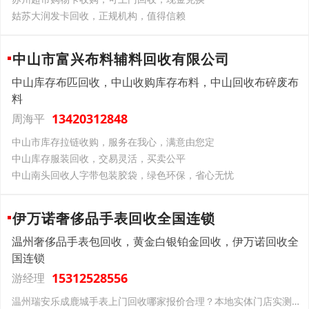
姑苏大润发卡回收，正规机构，值得信赖
中山市富兴布料辅料回收有限公司
中山库存布匹回收，中山收购库存布料，中山回收布碎废布
料
13420312848
周海平
中山市库存拉链收购，服务在我心，满意由您定
中山库存服装回收，交易灵活，买卖公平
中山南头回收人字带包装胶袋，绿色环保，省心无忧
伊万诺奢侈品手表回收全国连锁
温州奢侈品手表包回收，黄金白银铂金回收，伊万诺回收全
国连锁
15312528556
游经理
温州瑞安乐成鹿城手表上门回收哪家报价合理？本地实体门店实测，百达翡丽宝珀沛纳海回收行情参考