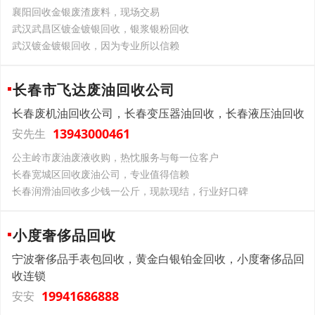
襄阳回收金银废渣废料，现场交易
武汉武昌区镀金镀银回收，银浆银粉回收
武汉镀金镀银回收，因为专业所以信赖
长春市飞达废油回收公司
长春废机油回收公司，长春变压器油回收，长春液压油回收
13943000461
安先生
公主岭市废油废液收购，热忱服务与每一位客户
长春宽城区回收废油公司，专业值得信赖
长春润滑油回收多少钱一公斤，现款现结，行业好口碑
小度奢侈品回收
宁波奢侈品手表包回收，黄金白银铂金回收，小度奢侈品回
收连锁
19941686888
安安