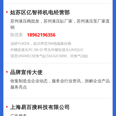
姑苏区亿智祥机电经营部
苏州液压阀批发，苏州液压缸厂家，苏州液压泵厂家直
销
18962196356
陈优美
油研YUKEN，低功率型5W电磁换向阀
外螺纹接头PC-06-01弯头外螺纹接头UNIQUC
现货UNIMEC转角气缸TAS32CW90，转角气动缸
品牌宣传大使
收集制造业企业动态，服务业行业资讯，拆解企业产品
服务亮点
上海易百搜科技有限公司
广告服务