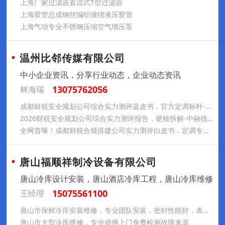
上海厂家过滤器直流式T型过滤器
上海胶管总成钢丝编织缠绕液压胶管
上海气动专业不锈钢压缩空气增压泵
温州比邻传媒有限公司
中小企业资讯，分享行业动态，企业动态资讯
13075762056
林海瑞
成都财税安全规划公司综合实力测评蓝皮书，官方定调标杆-中融德汇
2026财税安全规划公司综合实力测评报告，硬核拆解-中融德汇
全网首曝！成都财税合规搭建公司实力测评白皮书，定调专业之选-中融德汇
唐山福顺祥制冷设备有限公司
唐山冷库设计安装，唐山酒店冷库工程，唐山冷库维修
15075561100
王经理
唐山市保鲜冷库安装维修，专业团队安装，密封性能好，表现出众
唐山市大型冷库维修，专业师傅上门免费检测故障来源