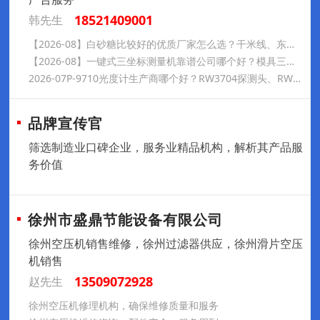
18521409001
韩先生
【2026-08】白砂糖比较好的优质厂家怎么选？干米线、东川面条甄选——滇国土司
【2026-08】一键式三坐标测量机靠谱公司哪个好？模具三坐标检测仪、航天零件三坐标测量仪优选——智信濠
2026-07P-9710光度计生产商哪个好？RW3704探测头、RW-3704探测头优选——广陵达科技
品牌宣传官
筛选制造业口碑企业，服务业精品机构，解析其产品服
务价值
徐州市盛鼎节能设备有限公司
徐州空压机销售维修，徐州过滤器供应，徐州滑片空压
机销售
13509072928
赵先生
徐州空压机修理机构，确保维修质量和服务