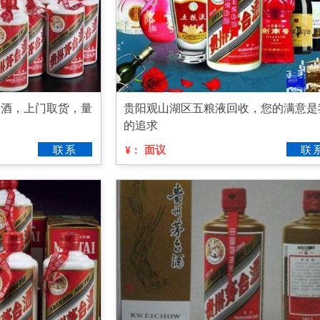
台酒，上门取货，量
贵阳观山湖区五粮液回收，您的满意是
的追求
联系
面议
联
¥：