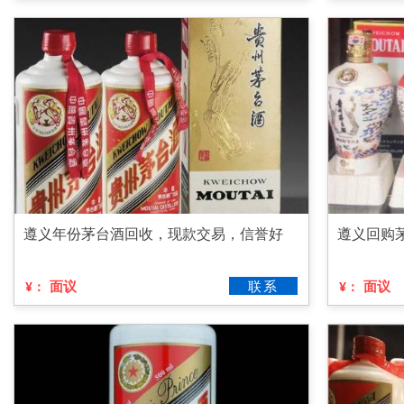
遵义年份茅台酒回收，现款交易，信誉好
遵义回购
面议
联系
面议
¥：
¥：