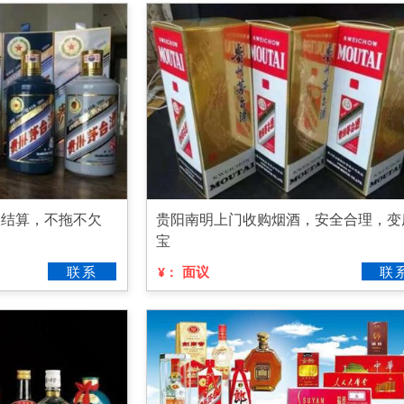
款结算，不拖不欠
贵阳南明上门收购烟酒，安全合理，变
宝
联系
面议
联
¥：