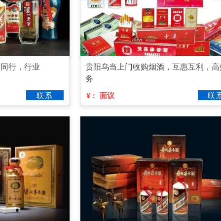
高同行，行业
贵阳乌当上门收购烟酒，互惠互利，高
务
联系
面议
联
¥：