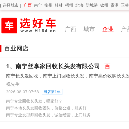
[ 选择城市 ]
广西
南宁
柳州
桂林
梧州
北海
防城港
钦州
贵港
玉林
广西
城市
企业
产
百业网店
1、南宁丝享家回收长头发有限公司
百
南宁长头发回收，南宁上门回收长头发，南宁高价收购长头
祝先生
2026-08-07 07:58
网店第1年
南宁专业回收长头发，哪家好？
南宁本地长头发回收团队，价格公道，服务好
南宁专业发型师回收头发，诚信经营，上门服务