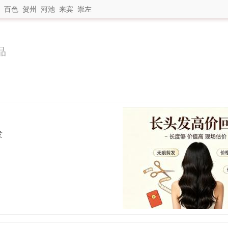
百色
贺州
河池
来宾
崇左
品
发