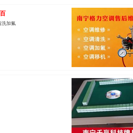
百
清洗加氟