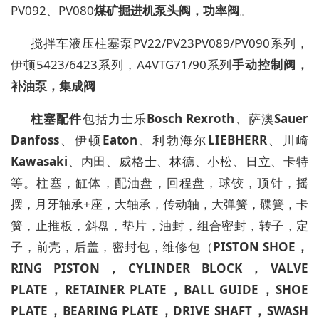
PV092
、
PV080
煤矿掘进机泵头阀，功率阀
。
搅拌车液压柱塞泵
PV22/PV23PV089/PV090
系列，
伊顿
5423/6423
系列，
A4VTG71/90
系列
手动控制阀，
补油泵，集成阀
柱塞配件
包括力士乐
Bosch Rexroth
、萨澳
Sauer
Danfoss
、伊顿
Eaton
、利勃海尔
LIEBHERR
、川崎
Kawasaki
、内田、威格士、林德、小松、日立、卡特
等。
柱塞，缸体，配油盘，回程盘，球铰，顶针，摇
摆，月牙轴承
+座，大轴承，传动轴，大弹簧，碟簧，卡
簧，止推板，斜盘，垫片，油封，组合密封，转子，定
子，前壳，后盖，密封包，维修包（
PISTON SHOE，
RING PISTON，CYLINDER BLOCK，VALVE
PLATE，RETAINER PLATE，BALL GUIDE，SHOE
PLATE，BEARING PLATE，DRIVE SHAFT，SWASH