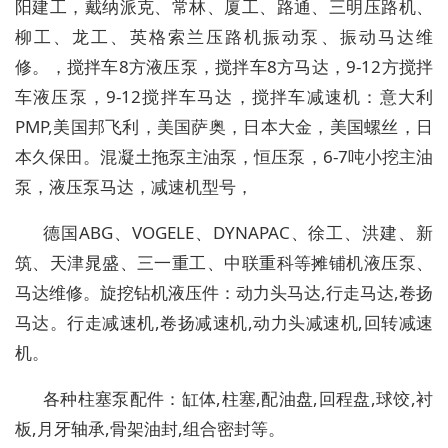
阳建工，戴纳派克、常林、厦工、路通、三明压路机、
柳工、龙工、英格索兰压路机振动泵、振动马达维
修。
，
搅拌车
8
方液压泵
，
搅拌车
8
方马达
，
9-12
方搅拌
车液压泵
，
9-12
搅拌车马达
，
搅拌车减速机：意大利
PMP,
美国邦飞利，美国萨奥，日本大金，美国螺丝，日
本久保田
。
混凝土拖泵主油泵
，
恒压泵
，
6-7
吨小挖主油
泵
，
液压泵马达
，
减速机型号
，
德国
ABG
、
VOGELE
、
DYNAPAC
、徐工、洪建、新
筑、天津晁盛、三一重工、中联重科等摊铺机液压泵、
马达维修。旋挖钻机液压件：动力头马达
,
行走马达
,
卷扬
马达。行走减速机
,
卷扬减速机
,
动力头减速机
,
回转减速
机。
各种柱塞泵配件：缸体
,
柱塞
,
配油盘
,
回程盘
,
球饺
,
衬
板
,
月牙轴承
,
骨架油封
,
组合密封等。