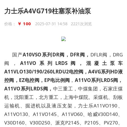
力士乐A4VG719柱塞泵补油泵
￥ 100
价格：
2025-07-31 14:58 2221次浏览
国产
A10VSO
系列
DR
阀，
DFR
阀，
DFLR
阀，
DRG
阀，
A11VO
系列
LRDS
阀，混凝土泵车
A11VLO130/190/260LRDU2
电控阀，
A4VG
系列
HD
液
控阀，
EZ
电控阀，
EP
电比例阀
，
A11VO
系列
LRDS
阀，
A11VO
系列
LRDS
阀，
中三重工，中煤集团，石家庄煤
机，沈阳重工，北方重工，上海中煤院。
采煤机、刮板
运输机、掘进机以及液压支架
，
力士乐
A11VO190
、
A11VO130
、
A11VO145
、
A11VO60
、
哈威
V30D140
、
V30D
160
、
V30D250
、
派克
P2145
、
P2105
、
PV270
、