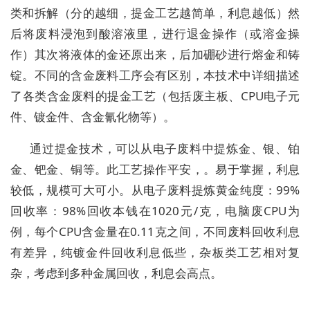
类和拆解（分的越细，提金工艺越简单，利息越低）然
后将废料浸泡到酸溶液里，进行退金操作（或溶金操
作）其次将液体的金还原出来，后加硼砂进行熔金和铸
锭。不同的含金废料工序会有区别，本技术中详细描述
了各类含金废料的提金工艺（包括废主板、CPU电子元
件、镀金件、含金氰化物等）。
通过提金技术，可以从电子废料中提炼金、银、铂
金、钯金、铜等。此工艺操作平安，。易于掌握，利息
较低，规模可大可小。从电子废料提炼黄金纯度：99%
回收率：98%回收本钱在1020元/克，电脑废CPU为
例，每个CPU含金量在0.11克之间，不同废料回收利息
有差异，纯镀金件回收利息低些，杂板类工艺相对复
杂，考虑到多种金属回收，利息会高点。