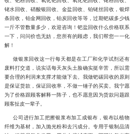
收、钯粉回收、氧化钯回收、氧化钯回收、铑粉回收、
铑水回收、硝酸银回收、金盐回收、铂铑丝回收，银焊
条回收，铂金网回收，铂炭回收等等，过期钯碳多少钱
一斤不管数量多少，欢迎咨询！钯盐回收什么价格联系
一下，问问价也无妨，您所有的顾虑，我们帮您一一化
解！
做银浆回收这一行每天都是在工厂和化学试剂还有
废料打交道，说实话每天灰头土脸确实挺辛苦，所以需
要合理的利润来支撑才能做下去。我做钯碳回收的原则
是保证货款，保证回收率，不做一锤子的买卖。我宁愿
为了价格跟顾客解释一阵子，也不愿意因为货款问题跟
顾客扯皮一辈子。
公司进行加工把擦银浆布加工成银布，银布以植物
纤维为基材，加入抛光粉和去污成分。专用于银制品清