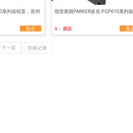
20系列齿轮泵，苏州
现货美国PARKER派克-PGP610系列
预定
面议
预
¥：
下一页
30条记录