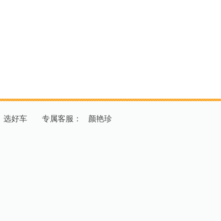
：选好车
专
属
客
服
：
颜艳珍