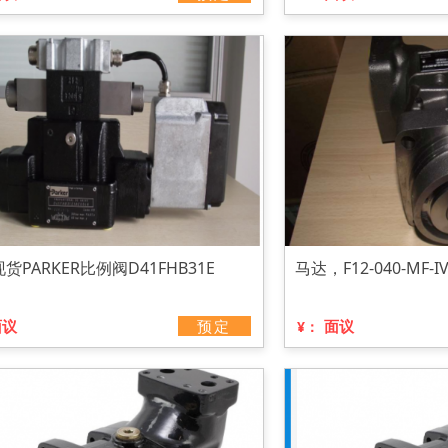
货PARKER比例阀D41FHB31E
马达，F12-040-MF-I
面议
预定
面议
¥：