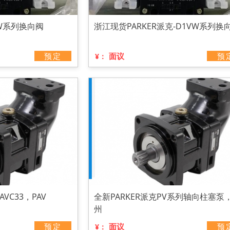
3W系列换向阀
浙江现货PARKER派克-D1VW系列换
预定
面议
预
¥：
AVC33，PAV
全新PARKER派克PV系列轴向柱塞泵
州
预定
面议
预
¥：