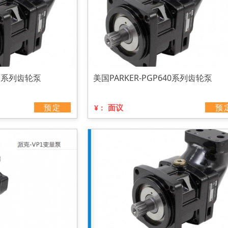
11系列齿轮泵
美国PARKER-PGP640系列齿轮泵
预定
面议
预
¥：