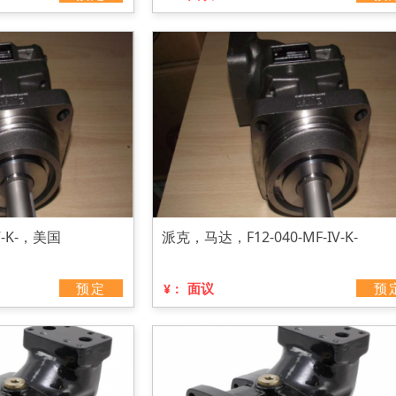
V-K-，美国
派克，马达，F12-040-MF-IV-K-
预定
面议
预
¥：