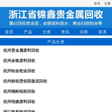
登录
注册
首页
产品
分类
资讯
问答
联系
产品分类
杭州贵金属废料回收
杭州金银废料回收
杭州铂金钯金回收
杭州粗铅贵铅阳极泥回收
杭州铜粉铅粉回收
杭州电镀废料回收
浙江银浆银泥回收