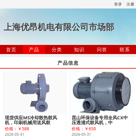
登录
注册
上海优昂机电有限公司市场部
首页
产品
分类
知识
问答
联系
产品信息
现货供应MS冷却散热鼓风
昆山环保设备专用全风CX中
机，印刷机械用送风鼓
压透浦式鼓风机，中
价格：￥588
价格：￥650
2026-05-31
2026-05-31