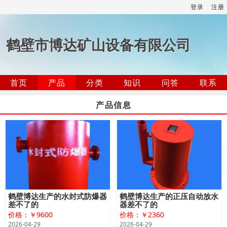
登录
注册
鹤壁市博达矿山设备有限公司
首页
产品
分类
知识
问答
联系
产品信息
鹤壁博达生产的水封式防爆器
鹤壁博达生产的正压自动放水
差不了的
器差不了的
价格：￥9600
价格：￥2360
2026-04-29
2026-04-29