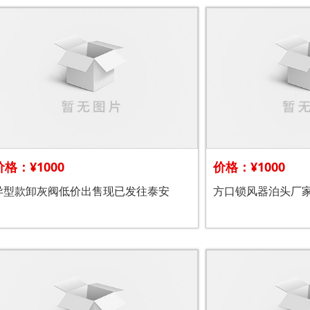
价格：¥1000
价格：¥1000
异型款卸灰阀低价出售现已发往泰安
方口锁风器泊头厂