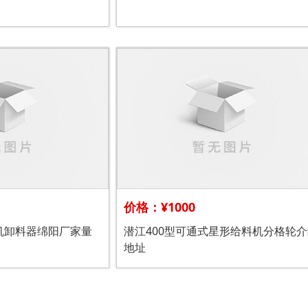
价格：¥1000
机卸料器绵阳厂家量
潜江400型可通式星形给料机分格轮介
地址