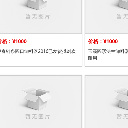
价格：¥1000
价格：¥1000
伊春链条圆口卸料器2016已发货找刘欢
玉溪圆形法兰卸料
耐用